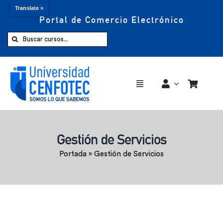
Translate »
Portal de Comercio Electrónico
Saltar
al
Buscar:
contenido
Toggle
Navigation
Comprar ahora
Gestión de Servicios
Inicio
Portada
»
Gestión de Servicios
Cursos
CENFOTEC 360°