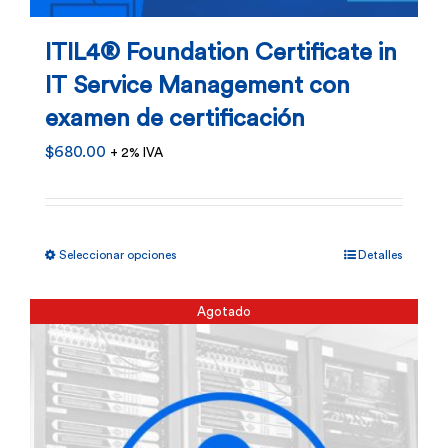
ITIL4® Foundation Certificate in
IT Service Management con
examen de certificación
$
680.00
+ 2% IVA
Este
Seleccionar opciones
Detalles
producto
tiene
Agotado
múltiples
variantes.
Las
opciones