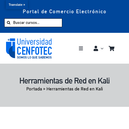
Translate »
Portal de Comercio Electrónico
Saltar
al
Buscar:
contenido
Toggle
Navigation
Comprar ahora
Herramientas de Red en Kali
Inicio
Portada
»
Herramientas de Red en Kali
Cursos
CENFOTEC 360°