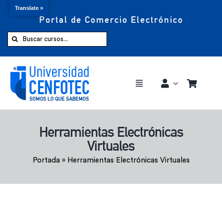
Translate »
Portal de Comercio Electrónico
Saltar
al
Buscar:
contenido
Toggle
Navigation
Comprar ahora
Herramientas Electrónicas
Virtuales
Inicio
Portada
»
Herramientas Electrónicas Virtuales
Cursos
CENFOTEC 360°