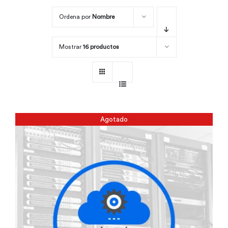
Ordena por
Nombre
Por área
Mostrar
16 productos
Carreras
Empresas
Agotado