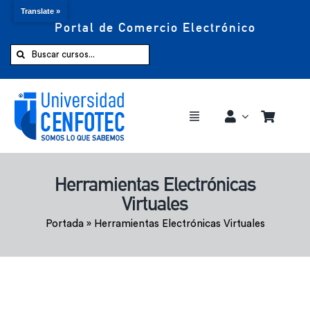
Translate »
Portal de Comercio Electrónico
Saltar
al
Buscar:
contenido
Toggle
Navigation
Comprar ahora
Herramientas Electrónicas
Virtuales
Inicio
Portada
»
Herramientas Electrónicas Virtuales
Cursos
CENFOTEC 360°