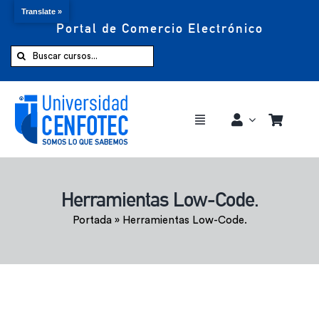
Translate »
Portal de Comercio Electrónico
Saltar
al
Buscar:
contenido
Toggle
Navigation
Comprar ahora
Herramientas Low-Code.
Inicio
Portada
»
Herramientas Low-Code.
Cursos
CENFOTEC 360°