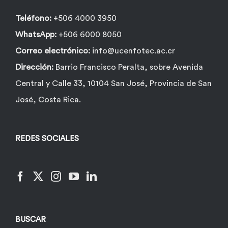
página
de
Teléfono:
+506 4000 3950
producto
WhatsApp:
+506 6000 8050
Correo electrónico:
info@ucenfotec.ac.cr
Dirección:
Barrio Francisco Peralta, sobre Avenida
Central y Calle 33, 10104 San José, Provincia de San
José, Costa Rica.
REDES SOCIALES
BUSCAR