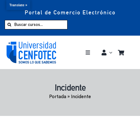
Translate »
Portal de Comercio Electrónico
Saltar
al
Buscar:
contenido
Toggle
Navigation
Comprar ahora
Incidente
Inicio
Portada
»
Incidente
Cursos
CENFOTEC 360°