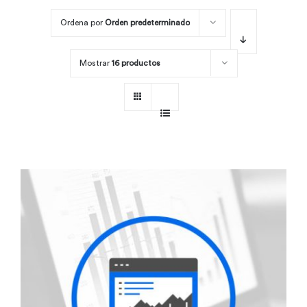
Ordena por
Orden predeterminado
Por área
Mostrar
16 productos
Carreras
Empresas