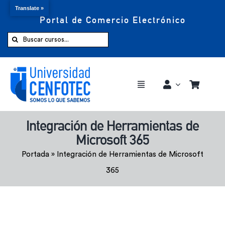
Translate »
Portal de Comercio Electrónico
Saltar
al
Buscar:
contenido
Toggle
Navigation
Comprar ahora
Integración de Herramientas de
Microsoft 365
Inicio
Portada
»
Integración de Herramientas de Microsoft
365
Cursos
CENFOTEC 360°