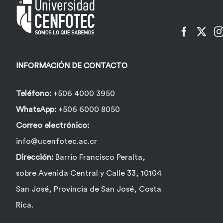
pueden
elegir
en
la
INFORMACIÓN DE CONTACTO
página
de
Teléfono:
+506 4000 3950
producto
WhatsApp:
+506 6000 8050
Correo electrónico:
info@ucenfotec.ac.cr
Dirección:
Barrio Francisco Peralta,
sobre Avenida Central y Calle 33, 10104
San José, Provincia de San José, Costa
Rica.