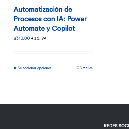
Automatización de
Procesos con IA: Power
Automate y Copilot
$
310.00
+ 2% IVA
Este
Seleccionar opciones
Detalles
producto
tiene
múltiples
variantes.
Las
opciones
REDES SOC
se