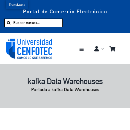
Translate »
Portal de Comercio Electrónico
Saltar
al
Buscar:
contenido
Toggle
Navigation
Comprar ahora
kafka Data Warehouses
Inicio
Portada
»
kafka Data Warehouses
Cursos
CENFOTEC 360°