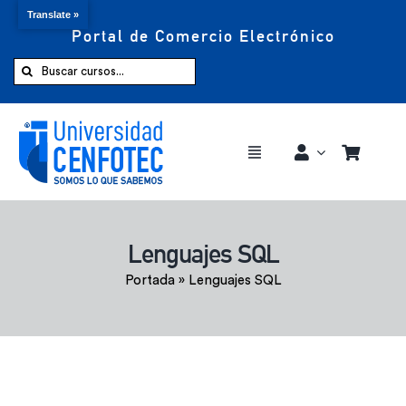
Translate »
Portal de Comercio Electrónico
Saltar
al
Buscar:
contenido
Toggle
Navigation
Comprar ahora
Lenguajes SQL
Inicio
Portada
»
Lenguajes SQL
Cursos
CENFOTEC 360°