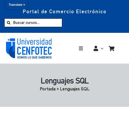
Translate »
Portal de Comercio Electrónico
Saltar
al
Buscar:
contenido
Toggle
Navigation
Comprar ahora
Lenguajes SQL
Inicio
Portada
»
Lenguajes SQL
Cursos
CENFOTEC 360°