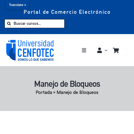
Translate »
Portal de Comercio Electrónico
Saltar
al
Buscar:
contenido
Toggle
Navigation
Comprar ahora
Manejo de Bloqueos
Inicio
Portada
»
Manejo de Bloqueos
Cursos
CENFOTEC 360°