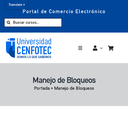
Translate »
Portal de Comercio Electrónico
Saltar
al
Buscar:
contenido
Toggle
Navigation
Comprar ahora
Manejo de Bloqueos
Inicio
Portada
»
Manejo de Bloqueos
Cursos
CENFOTEC 360°