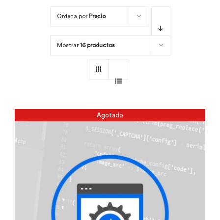
Ordena por
Precio
Por área
Mostrar
16 productos
Carreras
Empresas
Agotado