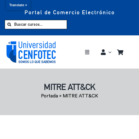
Translate »
Portal de Comercio Electrónico
Saltar
al
Buscar:
contenido
Toggle
Navigation
Comprar ahora
MITRE ATT&CK
Inicio
Portada
»
MITRE ATT&CK
Cursos
CENFOTEC 360°