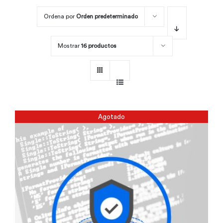
Ordena por
Orden predeterminado
Por área
Mostrar
16 productos
Carreras
Empresas
Agotado