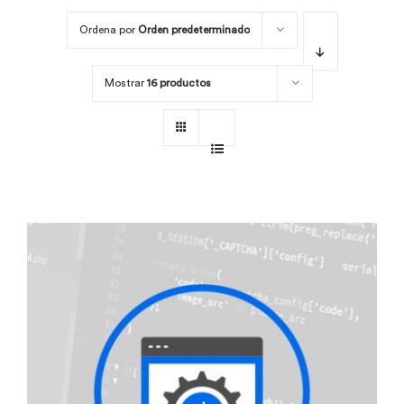
Ordena por
Orden predeterminado
Por área
Mostrar
16 productos
Carreras
Empresas