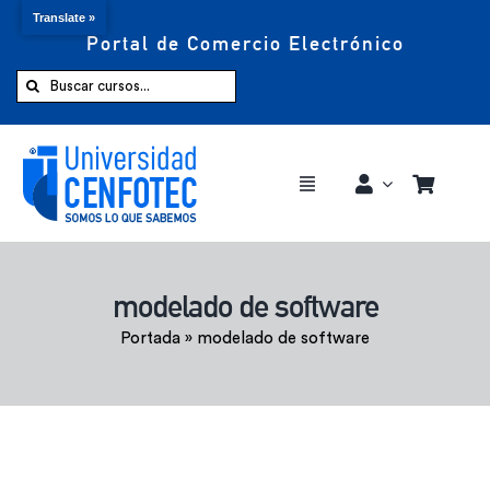
Translate »
Portal de Comercio Electrónico
Saltar
al
Buscar:
contenido
Toggle
Navigation
Comprar ahora
modelado de software
Inicio
Portada
»
modelado de software
Cursos
CENFOTEC 360°