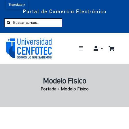
Translate »
Portal de Comercio Electrónico
Saltar
al
Buscar:
contenido
Toggle
Navigation
Comprar ahora
Modelo Físico
Inicio
Portada
»
Modelo Físico
Cursos
CENFOTEC 360°