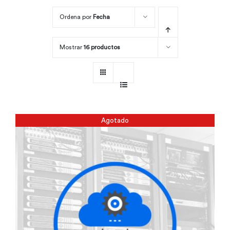
Ordena por
Fecha
Por área
Mostrar
16 productos
Carreras
Empresas
Agotado