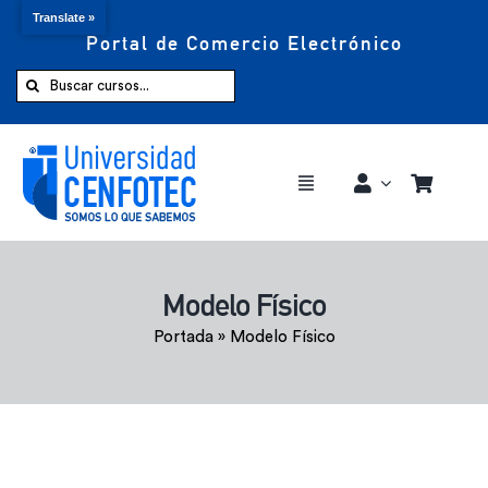
Translate »
Portal de Comercio Electrónico
Saltar
al
Buscar:
contenido
Toggle
Navigation
Comprar ahora
Modelo Físico
Inicio
Portada
»
Modelo Físico
Cursos
CENFOTEC 360°