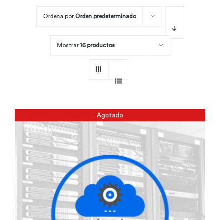
Ordena por
Orden predeterminado
Por área
Mostrar
16 productos
Carreras
Empresas
Agotado