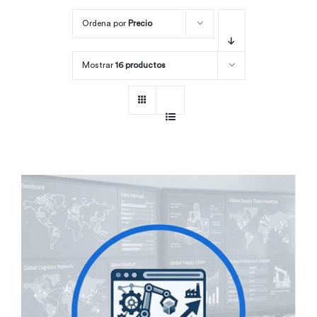
Ordena por
Precio
Por área
Mostrar
16 productos
Carreras
Empresas