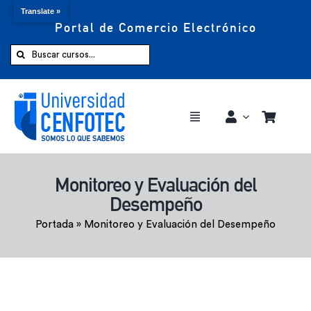
Translate »
Portal de Comercio Electrónico
Saltar
al
Buscar:
contenido
Toggle
Navigation
Comprar ahora
Monitoreo y Evaluación del
Desempeño
Inicio
Portada
»
Monitoreo y Evaluación del Desempeño
Cursos
CENFOTEC 360°