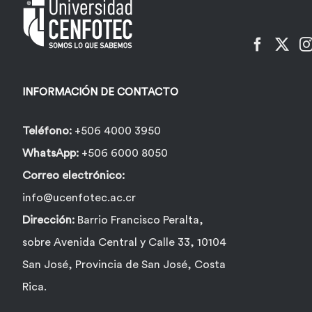
pueden
elegir
en
la
INFORMACIÓN DE CONTACTO
página
de
Teléfono:
+506 4000 3950
producto
WhatsApp:
+506 6000 8050
Correo electrónico:
info@ucenfotec.ac.cr
Dirección:
Barrio Francisco Peralta,
sobre Avenida Central y Calle 33, 10104
San José, Provincia de San José, Costa
Rica.