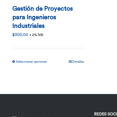
Gestión de Proyectos
para Ingenieros
Industriales
$
300.00
+ 2% IVA
Este
Seleccionar opciones
Detalles
producto
tiene
múltiples
variantes.
Las
opciones
REDES SOC
se