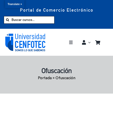
Translate »
Portal de Comercio Electrónico
Saltar
al
Buscar:
contenido
Toggle
Navigation
Comprar ahora
Ofuscación
Inicio
Portada
»
Ofuscación
Cursos
CENFOTEC 360°