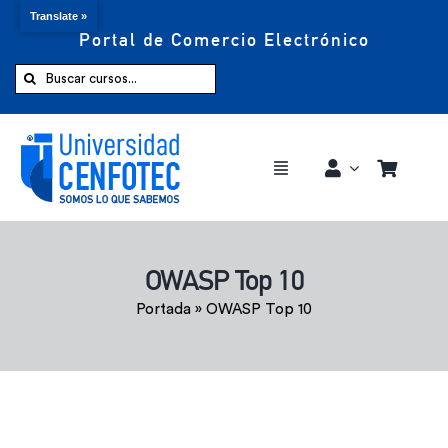
Translate »
Portal de Comercio Electrónico
Saltar
al
Buscar:
contenido
Toggle
Navigation
Comprar ahora
OWASP Top 10
Inicio
Portada
»
OWASP Top 10
Cursos
CENFOTEC 360°