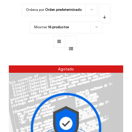
Ordena por
Orden predeterminado
Por área
Mostrar
16 productos
Carreras
Empresas
Agotado