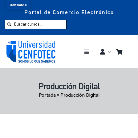
Translate »
Portal de Comercio Electrónico
Saltar
al
Buscar:
contenido
Toggle
Navigation
Comprar ahora
Producción Digital
Inicio
Portada
»
Producción Digital
Cursos
CENFOTEC 360°