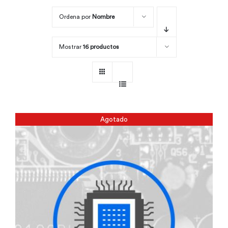
Ordena por
Nombre
Por área
Mostrar
16 productos
Carreras
Empresas
Agotado