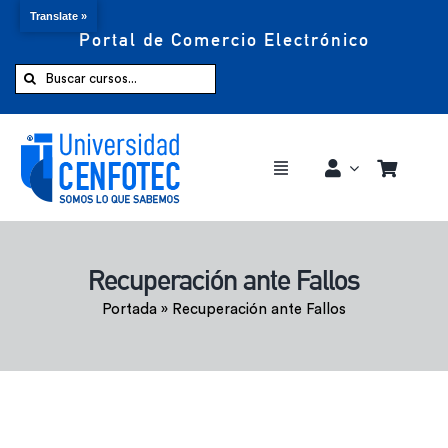
Translate »
Portal de Comercio Electrónico
Saltar
al
Buscar:
contenido
Toggle
Navigation
Comprar ahora
Recuperación ante Fallos
Inicio
Portada
»
Recuperación ante Fallos
Cursos
CENFOTEC 360°