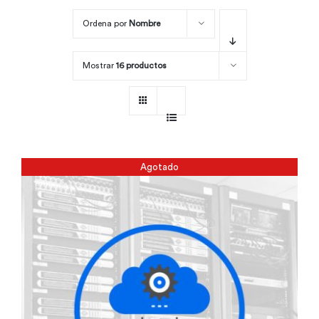
Ordena por
Nombre
Por área
Mostrar
16 productos
Carreras
Empresas
Agotado