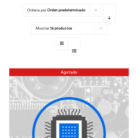
Ordena por
Orden predeterminado
Por área
Mostrar
16 productos
Carreras
Empresas
Agotado