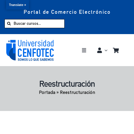
Translate »
Portal de Comercio Electrónico
Saltar
al
Buscar:
contenido
Toggle
Navigation
Comprar ahora
Reestructuración
Inicio
Portada
»
Reestructuración
Cursos
CENFOTEC 360°