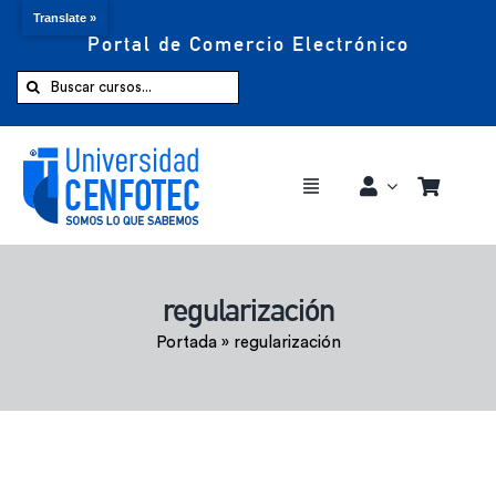
Translate »
Portal de Comercio Electrónico
Saltar
al
Buscar:
contenido
Toggle
Navigation
Comprar ahora
regularización
Inicio
Portada
»
regularización
Cursos
CENFOTEC 360°