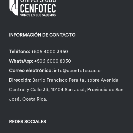
pueden
elegir
en
la
INFORMACIÓN DE CONTACTO
página
de
Teléfono:
+506 4000 3950
producto
WhatsApp:
+506 6000 8050
Correo electrónico:
info@ucenfotec.ac.cr
Dirección:
Barrio Francisco Peralta, sobre Avenida
Central y Calle 33, 10104 San José, Provincia de San
José, Costa Rica.
REDES SOCIALES