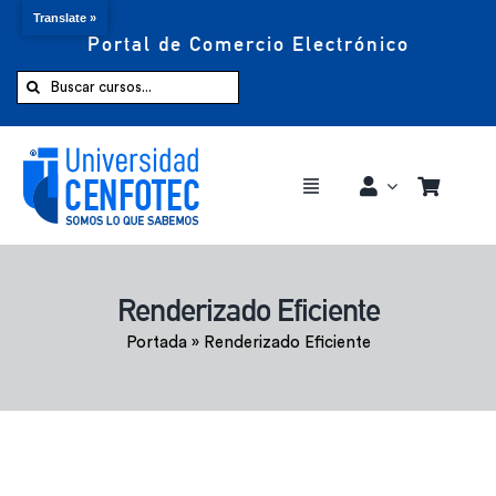
Translate »
Portal de Comercio Electrónico
Saltar
al
Buscar:
contenido
Toggle
Navigation
Comprar ahora
Renderizado Eficiente
Inicio
Portada
»
Renderizado Eficiente
Cursos
CENFOTEC 360°