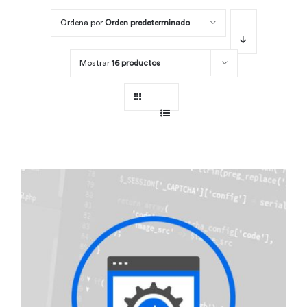
Ordena por
Orden predeterminado
Por área
Mostrar
16 productos
Carreras
Empresas