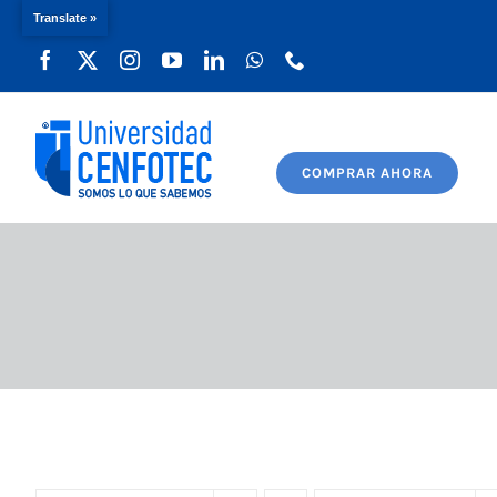
Translate »
Saltar
al
contenido
COMPRAR AHORA