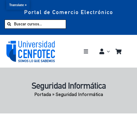
Translate »
Portal de Comercio Electrónico
Saltar
al
Buscar:
contenido
Toggle
Navigation
Comprar ahora
Seguridad Informática
Inicio
Portada
»
Seguridad Informática
Cursos
CENFOTEC 360°