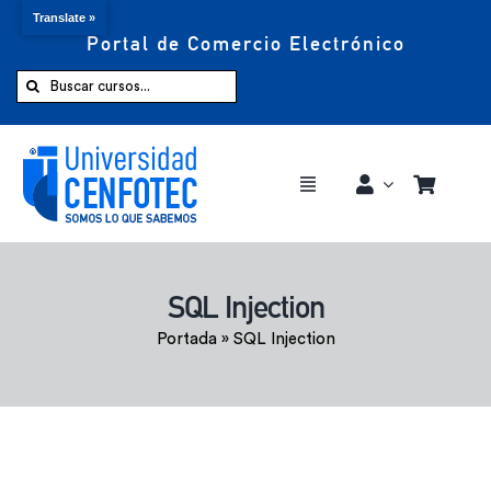
Translate »
Portal de Comercio Electrónico
Saltar
al
Buscar:
contenido
Toggle
Navigation
Comprar ahora
SQL Injection
Inicio
Portada
»
SQL Injection
Cursos
CENFOTEC 360°