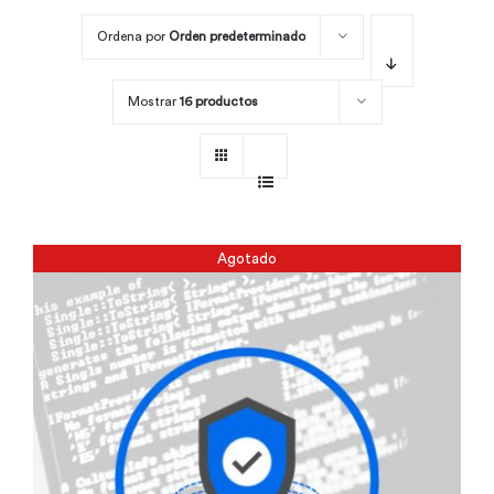
Ordena por
Orden predeterminado
Por área
Mostrar
16 productos
Carreras
Empresas
Agotado