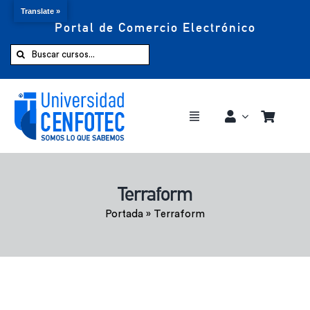
Translate »
Portal de Comercio Electrónico
Saltar
al
Buscar:
contenido
Toggle
Navigation
Comprar ahora
Terraform
Inicio
Portada
»
Terraform
Cursos
CENFOTEC 360°