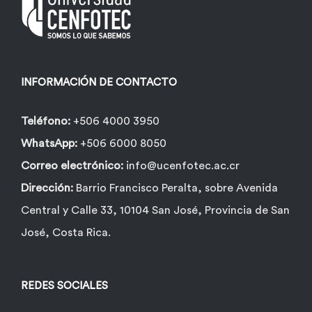
pueden
elegir
en
la
INFORMACIÓN DE CONTACTO
página
de
Teléfono:
+506 4000 3950
producto
WhatsApp:
+506 6000 8050
Correo electrónico:
info@ucenfotec.ac.cr
Dirección:
Barrio Francisco Peralta, sobre Avenida
Central y Calle 33, 10104 San José, Provincia de San
José, Costa Rica.
REDES SOCIALES