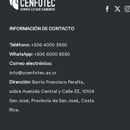
elegir
en
la
INFORMACIÓN DE CONTACTO
página
de
Teléfono:
+506 4000 3950
producto
WhatsApp:
+506 6000 8050
Correo electrónico:
info@ucenfotec.ac.cr
Dirección:
Barrio Francisco Peralta,
sobre Avenida Central y Calle 33, 10104
San José, Provincia de San José, Costa
Rica.