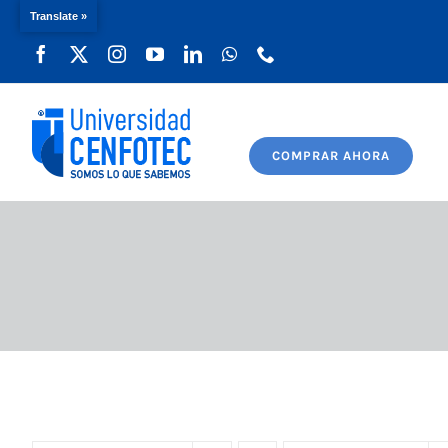
Translate »
Saltar
al
contenido
COMPRAR AHORA