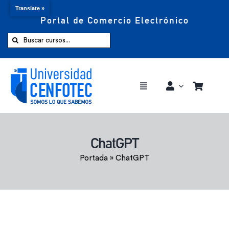
Translate »
Portal de Comercio Electrónico
Saltar
al
Buscar:
contenido
Toggle
Navigation
Comprar ahora
ChatGPT
Inicio
Portada
»
ChatGPT
Cursos
CENFOTEC 360°