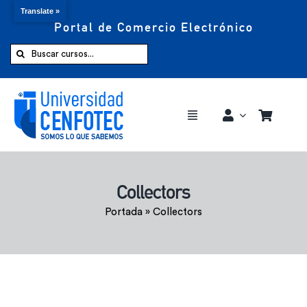
Translate »
Portal de Comercio Electrónico
Saltar
al
Buscar:
contenido
Toggle
Navigation
Comprar ahora
Collectors
Inicio
Portada
»
Collectors
Cursos
CENFOTEC 360°