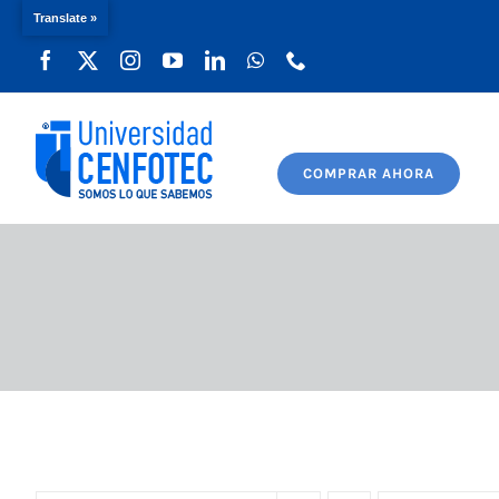
Translate »
Saltar
al
contenido
COMPRAR AHORA