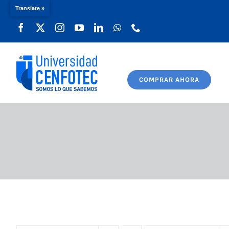
Translate »
Saltar
al
contenido
COMPRAR AHORA