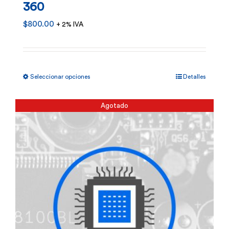
360
$
800.00
+ 2% IVA
Este
Seleccionar opciones
Detalles
producto
tiene
Agotado
múltiples
variantes.
Las
opciones
se
pueden
elegir