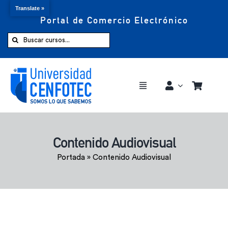
Translate »
Portal de Comercio Electrónico
Saltar
al
Buscar:
contenido
Toggle
Navigation
Comprar ahora
Contenido Audiovisual
Inicio
Portada
»
Contenido Audiovisual
Cursos
CENFOTEC 360°