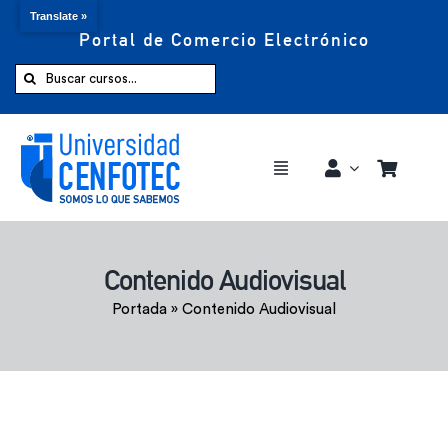
Translate »
Portal de Comercio Electrónico
Saltar
al
Buscar:
contenido
Toggle
Navigation
Comprar ahora
Contenido Audiovisual
Inicio
Portada
»
Contenido Audiovisual
Cursos
CENFOTEC 360°