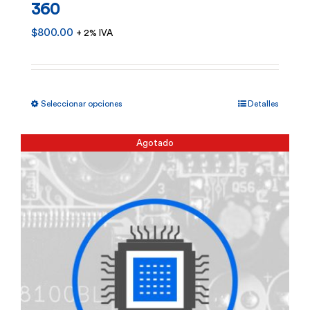
360
$
800.00
+ 2% IVA
Este
Seleccionar opciones
Detalles
producto
tiene
Agotado
múltiples
variantes.
Las
opciones
se
pueden
elegir