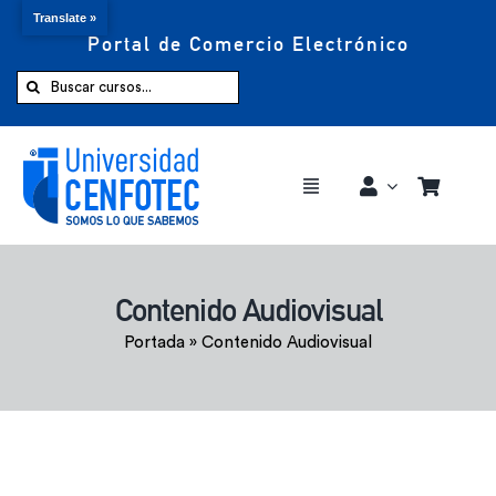
Translate »
Portal de Comercio Electrónico
Saltar
al
Buscar:
contenido
Toggle
Navigation
Comprar ahora
Contenido Audiovisual
Inicio
Portada
»
Contenido Audiovisual
Cursos
CENFOTEC 360°