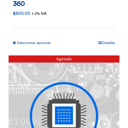
360
$
800.00
+ 2% IVA
Este
Seleccionar opciones
Detalles
producto
tiene
Agotado
múltiples
variantes.
Las
opciones
se
pueden
elegir