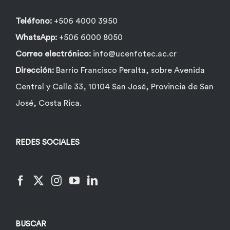
página
de
Teléfono:
+506 4000 3950
producto
WhatsApp:
+506 6000 8050
Correo electrónico:
info@ucenfotec.ac.cr
Dirección:
Barrio Francisco Peralta, sobre Avenida
Central y Calle 33, 10104 San José, Provincia de San
José, Costa Rica.
REDES SOCIALES
BUSCAR