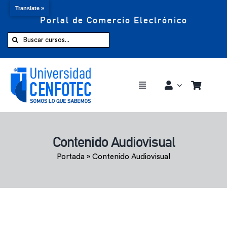
Translate »
Portal de Comercio Electrónico
Saltar
al
Buscar:
contenido
Toggle
Navigation
Comprar ahora
Contenido Audiovisual
Inicio
Portada
»
Contenido Audiovisual
Cursos
CENFOTEC 360°