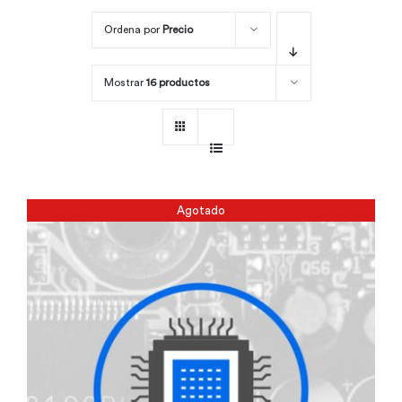
Ordena por
Precio
Por área
Mostrar
16 productos
Carreras
Empresas
Agotado