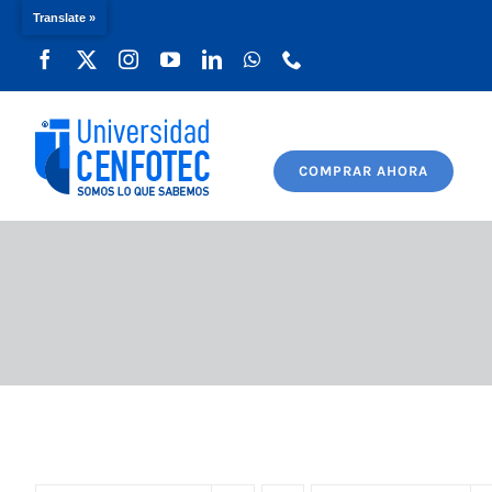
Translate »
Saltar
al
contenido
COMPRAR AHORA