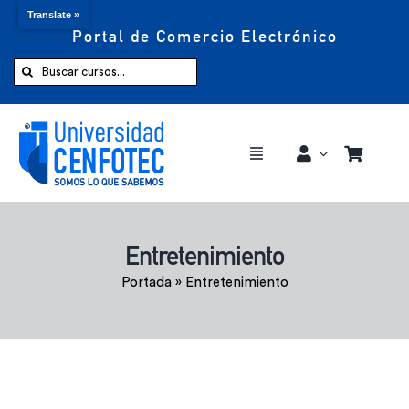
Translate »
Portal de Comercio Electrónico
Saltar
al
Buscar:
contenido
Toggle
Navigation
Comprar ahora
Entretenimiento
Inicio
Portada
»
Entretenimiento
Cursos
CENFOTEC 360°