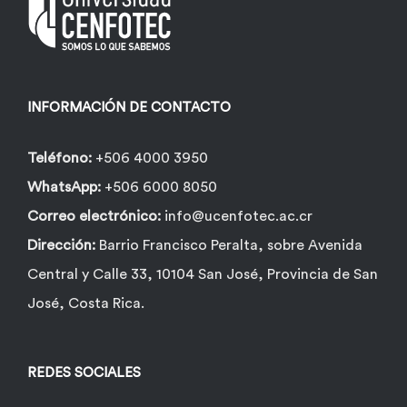
pueden
elegir
en
la
INFORMACIÓN DE CONTACTO
página
de
Teléfono:
+506 4000 3950
producto
WhatsApp:
+506 6000 8050
Correo electrónico:
info@ucenfotec.ac.cr
Dirección:
Barrio Francisco Peralta, sobre Avenida
Central y Calle 33, 10104 San José, Provincia de San
José, Costa Rica.
REDES SOCIALES