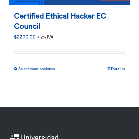
Certified Ethical Hacker EC
Council
$
2200.00
+ 2% IVA
Este
Seleccionar opciones
Detalles
producto
tiene
múltiples
variantes.
Las
opciones
se