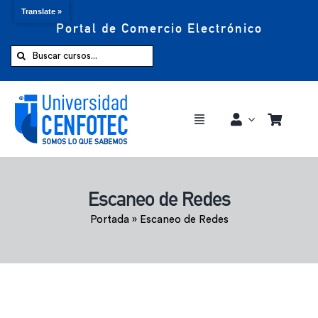
Translate »
Portal de Comercio Electrónico
Saltar
al
Buscar:
contenido
Toggle
Navigation
Comprar ahora
Escaneo de Redes
Inicio
Portada
»
Escaneo de Redes
Cursos
CENFOTEC 360°