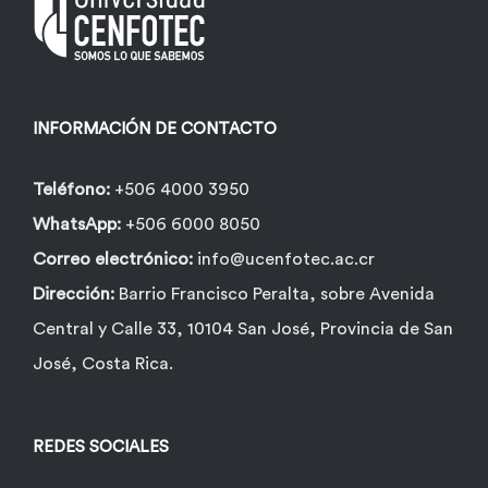
pueden
elegir
en
la
INFORMACIÓN DE CONTACTO
página
de
Teléfono:
+506 4000 3950
producto
WhatsApp:
+506 6000 8050
Correo electrónico:
info@ucenfotec.ac.cr
Dirección:
Barrio Francisco Peralta, sobre Avenida
Central y Calle 33, 10104 San José, Provincia de San
José, Costa Rica.
REDES SOCIALES