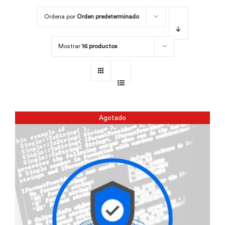
Ordena por
Orden predeterminado
Por área
Mostrar
16 productos
Carreras
Empresas
Agotado