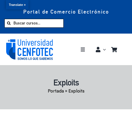
Translate »
Portal de Comercio Electrónico
Saltar
al
Buscar:
contenido
Toggle
Navigation
Comprar ahora
Exploits
Inicio
Portada
»
Exploits
Cursos
CENFOTEC 360°