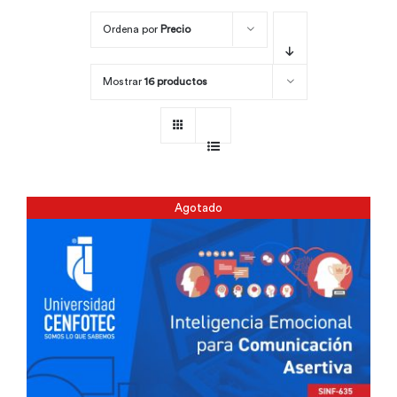
Ordena por
Precio
Por área
Mostrar
16 productos
Carreras
Empresas
Agotado