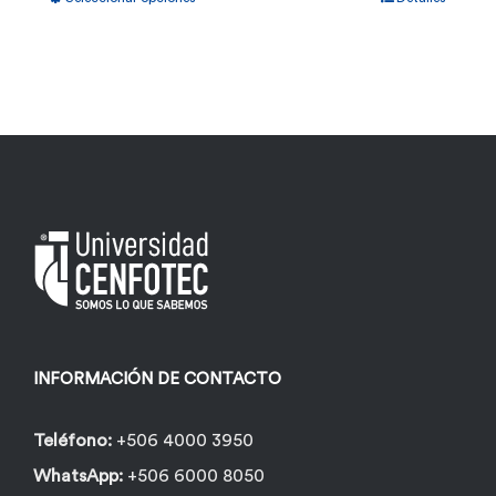
producto
tiene
múltiples
variantes.
Las
opciones
se
pueden
elegir
en
la
INFORMACIÓN DE CONTACTO
página
de
Teléfono:
+506 4000 3950
producto
WhatsApp:
+506 6000 8050