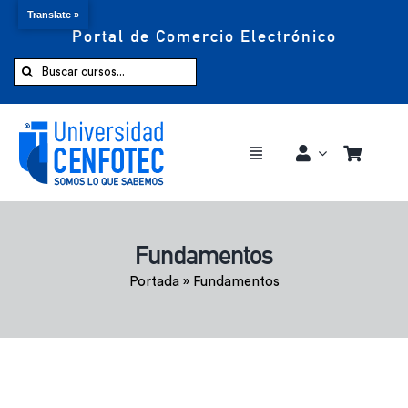
Translate »
Portal de Comercio Electrónico
Saltar
al
Buscar:
contenido
Toggle
Navigation
Comprar ahora
Fundamentos
Inicio
Portada
»
Fundamentos
Cursos
CENFOTEC 360°