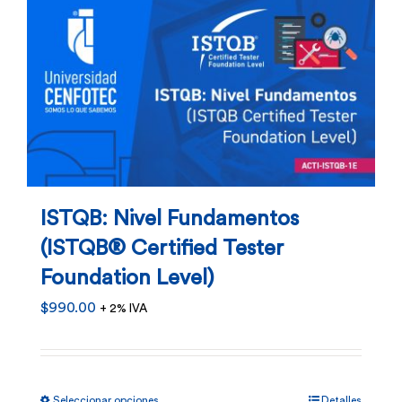
ISTQB: Nivel Fundamentos
(ISTQB® Certified Tester
Foundation Level)
$
990.00
+ 2% IVA
Este
Seleccionar opciones
Detalles