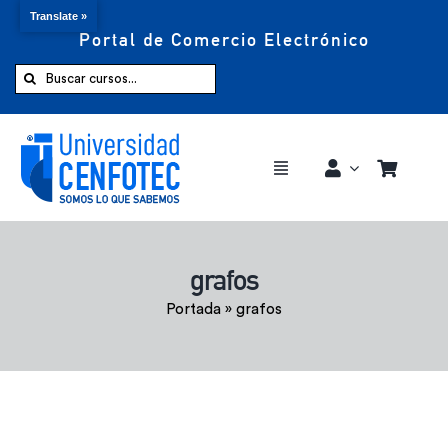
Translate »
Portal de Comercio Electrónico
Saltar
al
Buscar:
contenido
Toggle
Navigation
Comprar ahora
grafos
Inicio
Portada
»
grafos
Cursos
CENFOTEC 360°