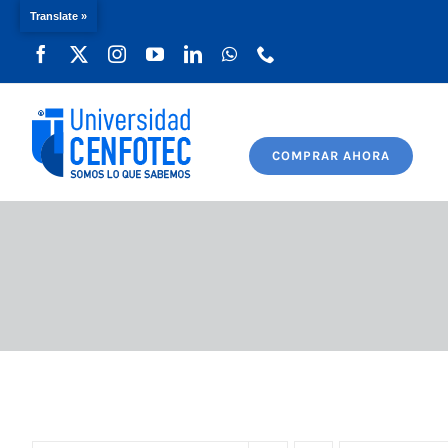
Translate »
Saltar
al
contenido
COMPRAR AHORA