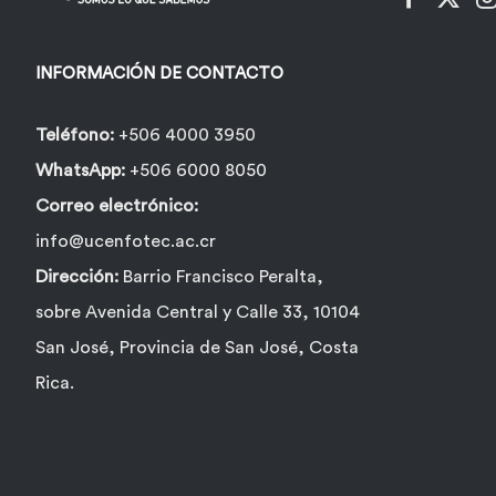
en
la
INFORMACIÓN DE CONTACTO
página
de
Teléfono:
+506 4000 3950
producto
WhatsApp:
+506 6000 8050
Correo electrónico:
info@ucenfotec.ac.cr
Dirección:
Barrio Francisco Peralta,
sobre Avenida Central y Calle 33, 10104
San José, Provincia de San José, Costa
Rica.