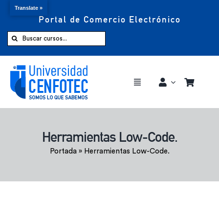
Translate »
Portal de Comercio Electrónico
Saltar
al
Buscar:
contenido
Toggle
Navigation
Comprar ahora
Herramientas Low-Code.
Inicio
Portada
»
Herramientas Low-Code.
Cursos
CENFOTEC 360°