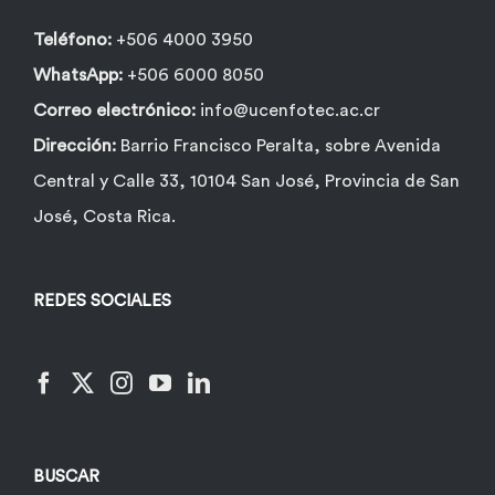
página
de
Teléfono:
+506 4000 3950
producto
WhatsApp:
+506 6000 8050
Correo electrónico:
info@ucenfotec.ac.cr
Dirección:
Barrio Francisco Peralta, sobre Avenida
Central y Calle 33, 10104 San José, Provincia de San
José, Costa Rica.
REDES SOCIALES
BUSCAR