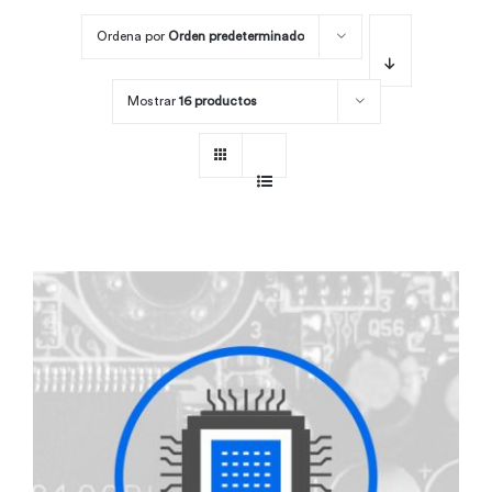
Ordena por
Orden predeterminado
Por área
Mostrar
16 productos
Carreras
Empresas