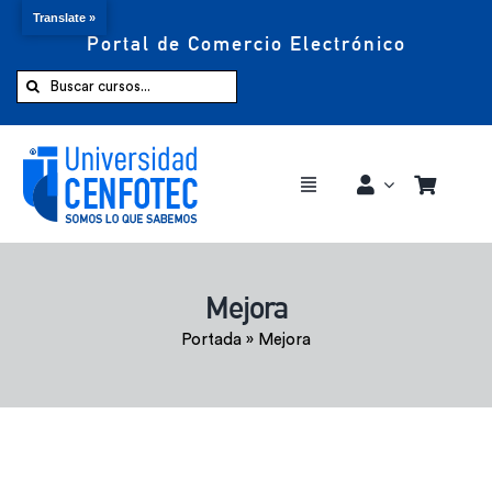
Translate »
Portal de Comercio Electrónico
Saltar
al
Buscar:
contenido
Toggle
Navigation
Comprar ahora
Mejora
Inicio
Portada
»
Mejora
Cursos
CENFOTEC 360°