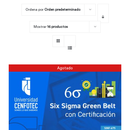
Ordena por
Orden predeterminado
Por área
Mostrar
16 productos
Carreras
Empresas
Agotado