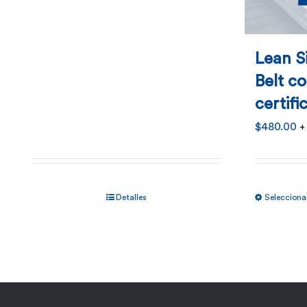
Lean S
Belt c
certifi
$
480.00
+
Detalles
Selecciona