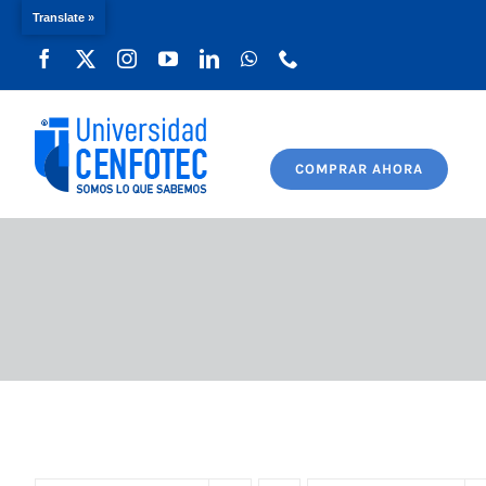
Translate »
Saltar
al
contenido
COMPRAR AHORA