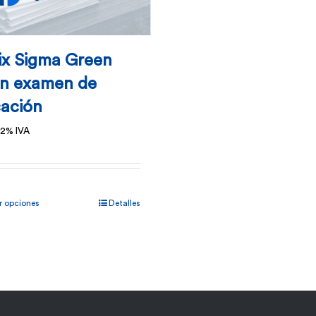
ix Sigma Green
on examen de
cación
 2% IVA
Este
r opciones
Detalles
producto
tiene
múltiples
variantes.
Las