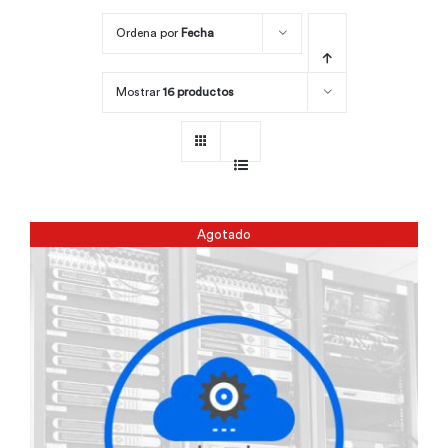
Ordena por
Fecha
Por área
Mostrar
16 productos
Carreras
Empresas
Agotado