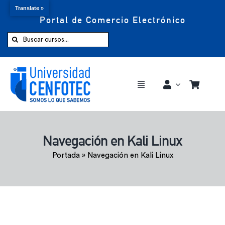
Translate »
Portal de Comercio Electrónico
Saltar
al
Buscar:
contenido
Toggle
Navigation
Comprar ahora
Navegación en Kali Linux
Inicio
Portada
»
Navegación en Kali Linux
Cursos
CENFOTEC 360°